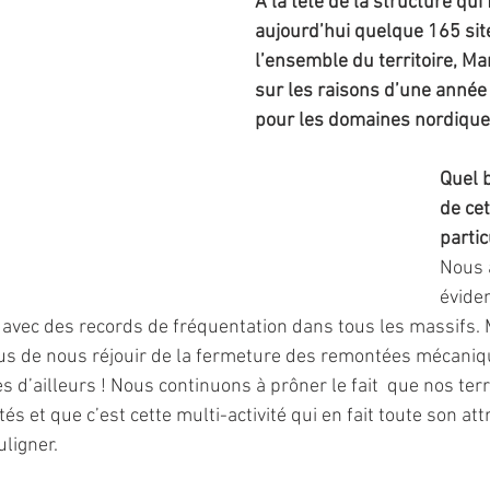
A la tête de la structure qui
aujourd’hui quelque 165 sit
l’ensemble du territoire, Mari
sur les raisons d’une année
pour les domaines nordiques
Quel b
de cet
partic
Nous 
évide
, avec des records de fréquentation dans tous les massifs. M
s de nous réjouir de la fermeture des remontées mécanique
d’ailleurs ! Nous continuons à prôner le fait  que nos terri
és et que c’est cette multi-activité qui en fait toute son attr
ligner. 