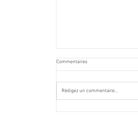
Commentaires
Rédigez un commentaire...
Jean-Luc Boch, La Plagne : «
Se diversifier l’été, c’est
indispensable pour l’avenir »