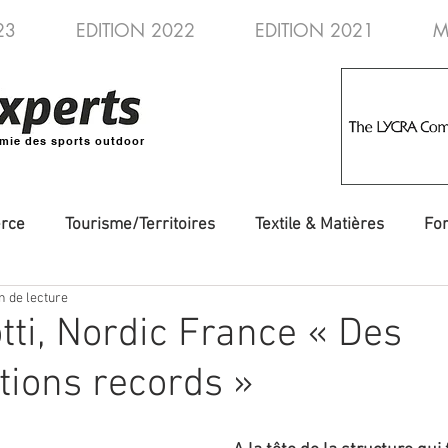
23
EDITION 2022
EDITION 2021
M
mie des sports outdoor
rce
Tourisme/Territoires
Textile & Matières
Fo
n de lecture
veautés
Evénements/Fédérations
Voyages/Aventure
otti, Nordic France « Des
tions records »