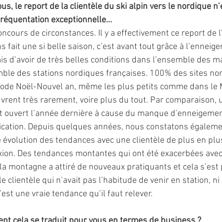
us, le report de la clientèle du ski alpin vers le nordique n
fréquentation exceptionnelle... 
concours de circonstances. Il y a effectivement ce report de l’
ns fait une si belle saison, c’est avant tout grâce à l’enneig
s d’avoir de très belles conditions dans l’ensemble des ma
mble des stations nordiques françaises. 100% des sites nor
iode Noël-Nouvel an, même les plus petits comme dans le M
vrent très rarement, voire plus du tout. Par comparaison, u
ut ouvert l’année dernière à cause du manque d’enneigemen
lication. Depuis quelques années, nous constatons égaleme
 évolution des tendances avec une clientèle de plus en plu
ion. Des tendances montantes qui ont été exacerbées avec 
 la montagne a attiré de nouveaux pratiquants et cela s’est 
e clientèle qui n’avait pas l’habitude de venir en station, ni
’est une vraie tendance qu’il faut relever. 
t cela se traduit pour vous en termes de business ?