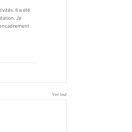
ités. Il a été 
tation. Je 
n encadrement 
Voir tout