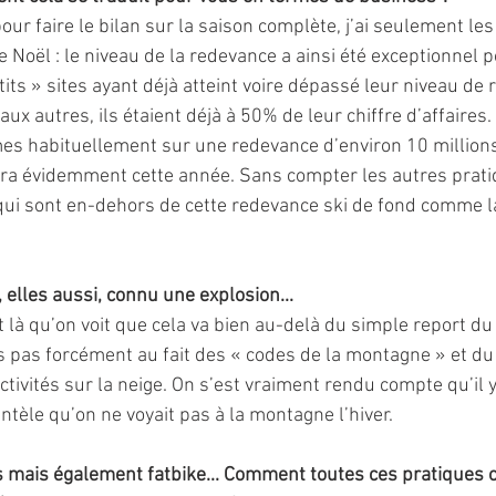
pour faire le bilan sur la saison complète, j’ai seulement les 
 Noël : le niveau de la redevance a ainsi été exceptionnel p
tits » sites ayant déjà atteint voire dépassé leur niveau de
x autres, ils étaient déjà à 50% de leur chiffre d’affaires. 
es habituellement sur une redevance d’environ 10 millions
ra évidemment cette année. Sans compter les autres pratiq
ui sont en-dehors de cette redevance ski de fond comme la
 elles aussi, connu une explosion...
t là qu’on voit que cela va bien au-delà du simple report du 
s pas forcément au fait des « codes de la montagne » et du
ivités sur la neige. On s’est vraiment rendu compte qu’il y
ntèle qu’on ne voyait pas à la montagne l’hiver. 
s mais également fatbike... Comment toutes ces pratiques o