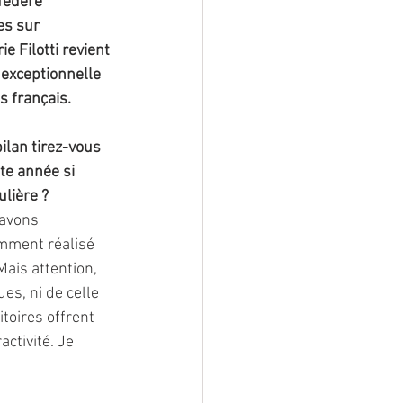
 fédère 
es sur 
e Filotti revient 
 exceptionnelle 
 français. 
ilan tirez-vous 
te année si 
ulière ?
avons 
mment réalisé 
ais attention, 
s, ni de celle 
toires offrent 
activité. Je 