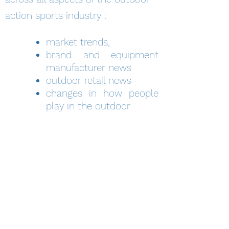
action sports industry :
market trends
,
brand and equipment
manufacturer news
outdoor retail news
changes in how people
play in the outdoor
tourism strategies
event organisazing
.
​Le magazine de
l'économie des sports
outdoor
KIOSQUE NUMERIQUE