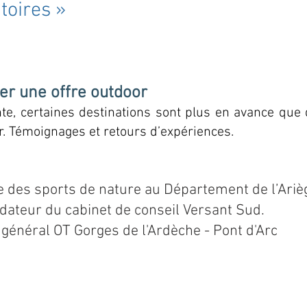
itoires »
er une offre outd
oor
nte, certaines destinations sont plus en ava
nce que 
or. Témoignage
s et retours d’expériences.
e des sports de nature au Département de l’Ariè
ndateur du cabinet de conseil Versant Sud
.
r général OT Gorges de l'Ardèche - Pont d'Arc