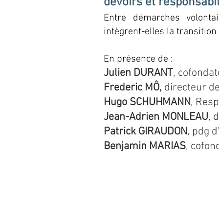
devoirs et responsabil
Entre démarches volonta
intègrent-elles la transiti
En présence de :
Julien DURANT
, cofondat
Frederic MÔ,
directeur d
Hugo SCHUHMANN
, Resp
Jean-Adrien MONLEAU
,
d
Patrick GIRAUDON
, pdg 
Benjamin MARIAS
, cofon