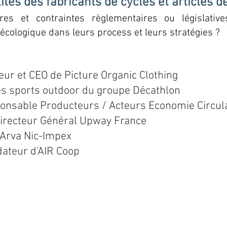
ité
s
des fabrican
ts de cycles et articles d
ires et contraintes
règlementaires ou législativ
on écologique dans leurs process et leurs stratégies
eur et CEO de Picture Organic Clothing
es spo
rts o
utdoor du groupe Décathlon
onsable Producteurs / Acteurs Economie Circula
irecteur Général Upway France
d'Arva Nic-Impex
dateur d'AIR Coop