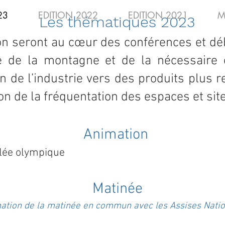
23
EDITION 2022
EDITION 2021
M
Les
thématiques
2023
ion seront au cœur des conférences et dé
sse de la montagne et
de la nécessaire 
 de l’industrie vers des produits plus 
on de la fréquentation des espaces et sit
Animation
llée olympique
Matinée
tion de la matinée en commun avec les Assises Natio