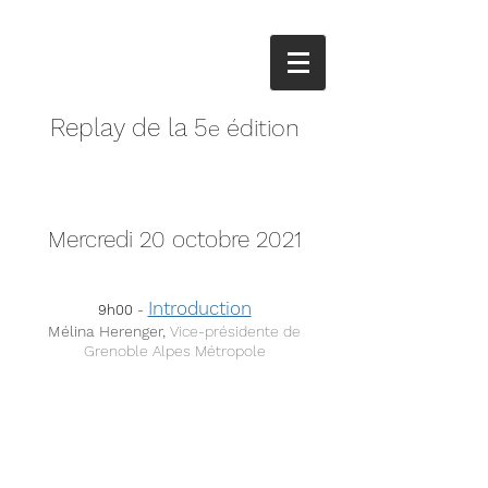
Replay de la 5
édition
e
Mercredi 20 octobre 2021
Introduction
​9h00
-
Mélina Herenger,
Vice-présidente
de
Grenoble
Alpes
Métropole