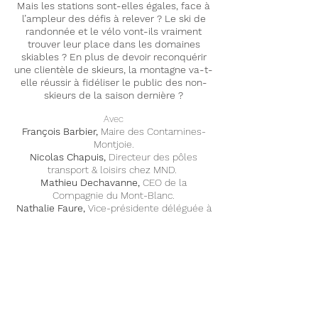
Mais les stations sont-elles égales, face à
l’ampleur des défis à relever ? Le ski de
randonnée et le vélo vont-ils vraiment
trouver leur place dans les domaines
skiables ? En plus de devoir reconquérir
une clientèle de skieurs, la montagne va-t-
elle réussir à fidéliser le public des non-
skieurs de la saison dernière ?
Avec
François Barbier,
Maire des Contamines-
Montjoie.
Nicolas Chapuis,
Directeur des pôles
transport & loisirs chez MND.
Mathieu Dechavanne,
CEO de la
Compagnie du Mont-Blanc.
Nathalie Faure,
Vice-présidente déléguée à
la montagne au Conseil départemental de
l'Isère.
Morgan Redouin
, Wintersport category
manager Head Sports / Union sport & cycle
Luc Stelly,
Directeur de l'OT du Sancy