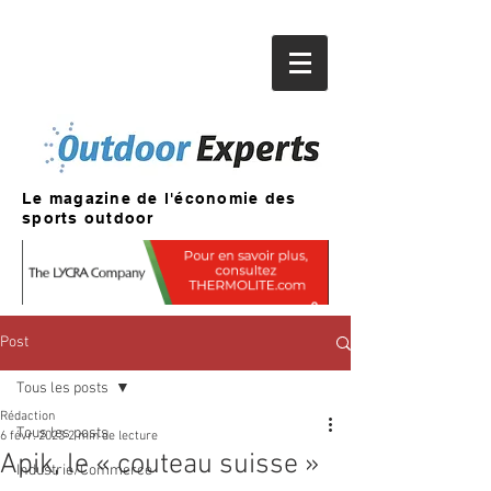
Le magazine de l'économie des
sports outdoor
Post
Tous les posts
Rédaction
Tous les posts
6 févr. 2023
2 min de lecture
Apik, le « couteau suisse »
Industrie/Commerce