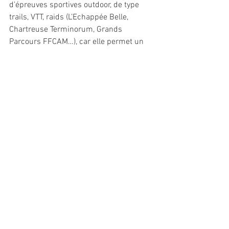
d’épreuves sportives outdoor, de type 
trails, VTT, raids (L’Echappée Belle, 
Chartreuse Terminorum, Grands 
Parcours FFCAM…), car elle permet un 
suivi des coureurs et une géolocalisation 
d’une grande précision en cas 
d’incident, sans oublier le 
chronométrage. Il est même possible 
d’installer un réseau mobile LoRa dans 
une zone totalement désertique de la 
planète, le temps d’une course ou d’un 
raid par exemple. La balise d’Apik a été 
primée aux French Outdoor Awards. // 
EG
Industrie/Commerce
Produits/Nouveautés
Cycles/VAE