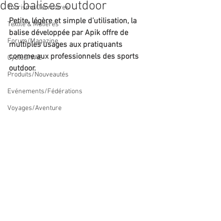
des balises outdoor
Tourisme/Territoires
Petite, légère et simple d’utilisation, la 
Textile & Matières
balise développée par Apik offre de 
Forum/Magazine
multiples usages aux pratiquants 
comme aux professionnels des sports 
Cycles/VAE
outdoor. 
Produits/Nouveautés
Evénements/Fédérations
Voyages/Aventure