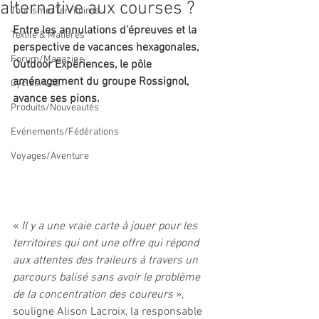
alternative aux courses ?
Tourisme/Territoires
Entre les annulations d’épreuves et la 
Textile & Matières
perspective de vacances hexagonales, 
Forum/Magazine
Outdoor Expériences, le pôle 
aménagement du groupe Rossignol, 
Cycles/VAE
avance ses pions. 
Produits/Nouveautés
Evénements/Fédérations
Voyages/Aventure
« 
Il y a une vraie carte à jouer pour les 
territoires qui ont une offre qui répond 
aux attentes des traileurs à travers un 
parcours balisé sans avoir le problème 
de la concentration des coureurs 
», 
souligne Alison Lacroix, la responsable 