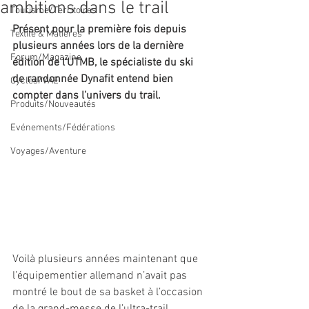
ambitions dans le trail
Tourisme/Territoires
Présent pour la première fois depuis 
Textile & Matières
plusieurs années lors de la dernière 
Forum/Magazine
édition de l’UTMB, le spécialiste du ski 
de randonnée Dynafit entend bien 
Cycles/VAE
compter dans l’univers du trail. 
Produits/Nouveautés
Evénements/Fédérations
Voyages/Aventure
Voilà plusieurs années maintenant que 
l’équipementier allemand n’avait pas 
montré le bout de sa basket à l’occasion 