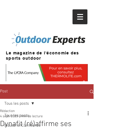
Le magazine de l'économie des
sports outdoor
Post
Tous les posts
Rédaction
Tous les posts
4 sept. 2023
2 min de lecture
Dynafit (ré)affirme ses
Industrie/Commerce