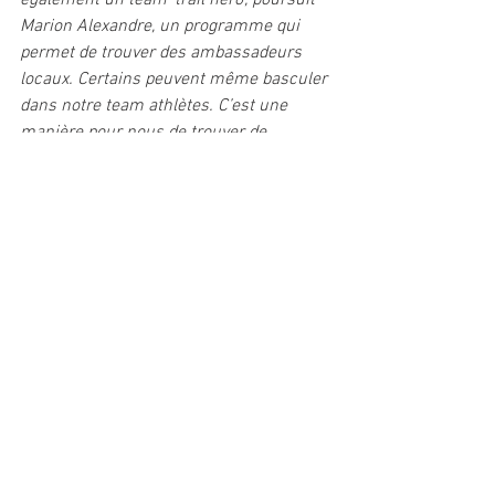
également un team ‘trail hero’, poursuit 
Marion Alexandre, un programme qui 
permet de trouver des ambassadeurs 
locaux. Certains peuvent même basculer 
dans notre team athlètes. C’est une 
manière pour nous de trouver de 
nouveaux talents.
 » Si le segment du 
trail ne représente aujourd’hui que 30% 
de l’activité globale de la marque contre 
70% pour l’hiver, l’objectif est clair : 
parvenir à l’équilibre dans les années à 
venir, voire un peu plus. « 
Le potentiel 
est plus important que sur le ski de 
randonnée, c’est important de se 
développer sur l’été
 », conclut la 
responsable. // TH
Industrie/Commerce