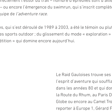
directement l’essor du trail – nombre d’épreuves sont d’ail
 – ou encore l’émergence du swimrun, qui s’inscrit complè
quipe de 
l’adventure race.
es, qui s’est déroulé de 1989 à 2003, a été le témoin ou plut
 des sports outdoor ; du glissement du mode « exploration » 
ition » qui domine encore aujourd’hui.
Le Raid Gauloises trouve ses
l’esprit d’aventure qui souffla
dans les années 80 et qui do
la Route du Rhum, au Paris D
Globe ou encore au Camel Tro
reporter à Europe 1, Gérard Fu