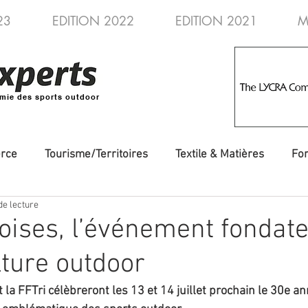
23
EDITION 2022
EDITION 2021
M
mie des sports outdoor
rce
Tourisme/Territoires
Textile & Matières
Fo
de lecture
veautés
Evénements/Fédérations
Voyages/Aventure
oises, l’événement fondat
lture outdoor
t la FFTri célèbreront les 13 et 14 juillet prochain le 30e an