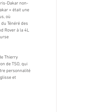
aris-Dakar non-
akar » était une 
s, où 
s du Ténéré des 
nd Rover à la 4L 
ourse 
de Thierry 
on de TSO, qui 
tre personnalité 
lisse et 