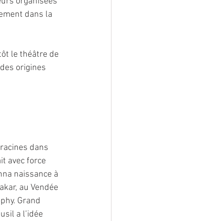
leurs organisées 
tement dans la 
ôt le théâtre de 
des origines 
 racines dans 
it avec force 
nna naissance à 
akar, au Vendée 
phy. Grand 
sil a l’idée 