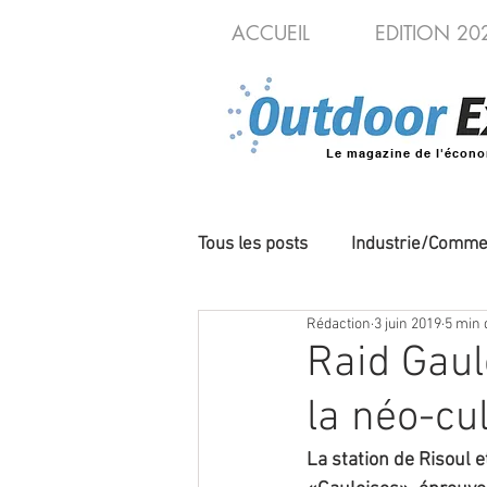
ACCUEIL
EDITION 20
Le magazine de l'écono
Tous les posts
Industrie/Comme
Rédaction
3 juin 2019
5 min 
Cycles/VAE
Produits/Nou
Raid Gaul
la néo-cu
La station de Risoul e