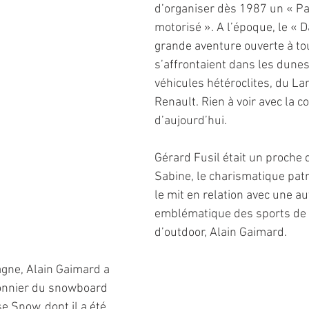
d’organiser dès 1987 un « P
motorisé ». A l’époque, le « D
grande aventure ouverte à tou
s’affrontaient dans les dune
véhicules hétéroclites, du La
Renault. Rien à voir avec la c
d’aujourd’hui.
Gérard Fusil était un proche 
Sabine, le charismatique patr
le mit en relation avec une au
emblématique des sports de g
d’outdoor, Alain Gaimard.
gne, Alain Gaimard a 
onnier du snowboard 
e Snow, dont il a été 