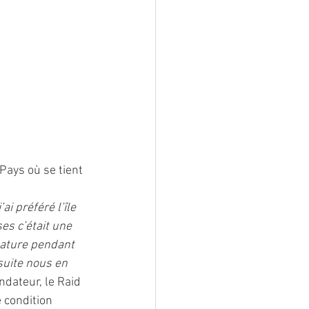
ays où se tient 
i préféré l’île 
es c’était une 
ature pendant 
suite nous en 
ndateur, le Raid 
 condition 