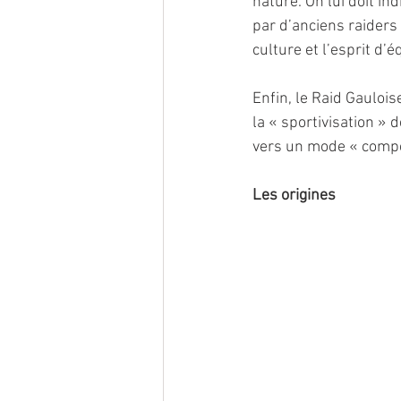
nature. On lui doit in
par d’anciens raiders
culture et l’esprit d’é
Enfin, le Raid Gaulois
la « sportivisation »
vers un mode « compét
Les origines