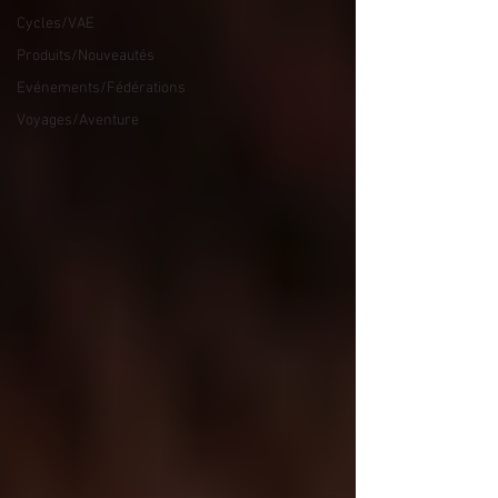
Cycles/VAE
Produits/Nouveautés
Evénements/Fédérations
Voyages/Aventure