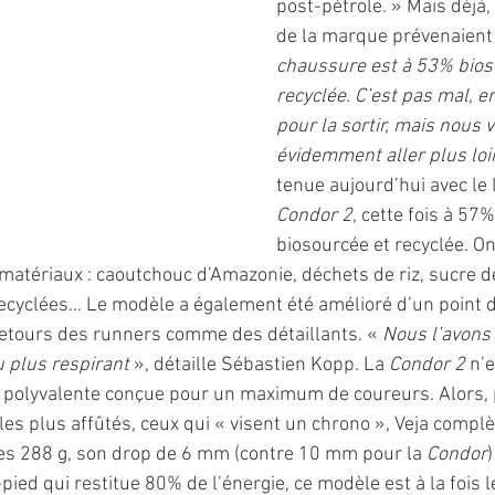
post-pétrole. » Mais déjà,
de la marque prévenaient 
chaussure est à 53% bios
recyclée. C’est pas mal, e
pour la sortir, mais nous 
évidemment aller plus loi
tenue aujourd’hui avec le
Condor 2
, cette fois à 57%
biosourcée et recyclée. On
matériaux : caoutchouc d’Amazonie, déchets de riz, sucre d
recyclées… Le modèle a également été amélioré d’un point
etours des runners comme des détaillants. « 
Nous l’avons 
u plus respirant
 », détaille Sébastien Kopp. La 
Condor 2
 n’
polyvalente conçue pour un maximum de coureurs. Alors, p
les plus affûtés, ceux qui « visent un chrono », Veja comp
ses 288 g, son drop de 6 mm (contre 10 mm pour la 
Condor
pied qui restitue 80% de l’énergie, ce modèle est à la fois 