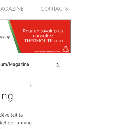
AGAZINE
CONTACTS
rum/Magazine
ing
voilait la 
sket de running 