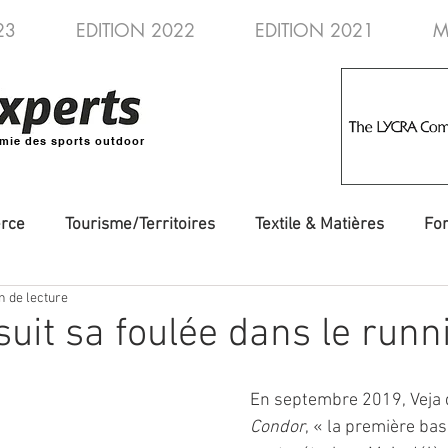
23
EDITION 2022
EDITION 2021
M
mie des sports outdoor
rce
Tourisme/Territoires
Textile & Matières
Fo
n de lecture
veautés
Evénements/Fédérations
Voyages/Aventure
suit sa foulée dans le runn
En septembre 2019, Veja dé
Condor
, « la première ba