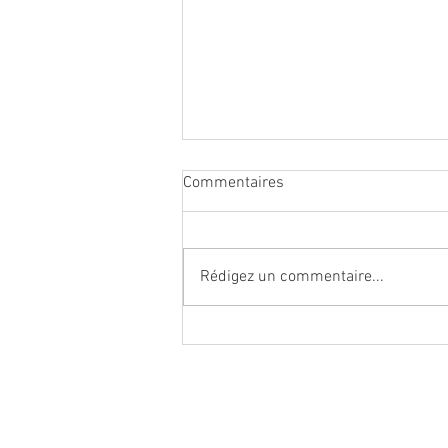
Commentaires
Rédigez un commentaire...
Lagoped lève 5,7 millions et
vise l’international