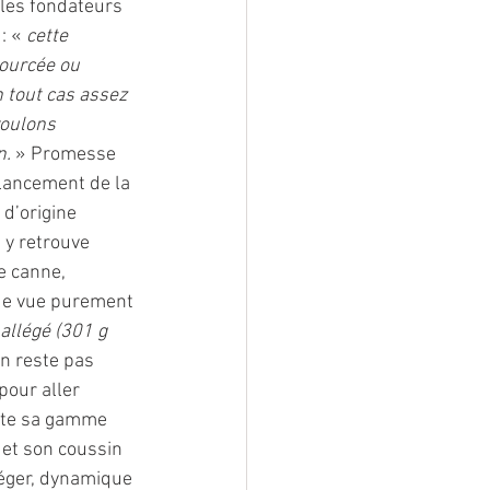
 les fondateurs 
: « 
cette 
ourcée ou 
n tout cas assez 
voulons 
n.
 » Promesse 
 lancement de la 
 d’origine 
 y retrouve 
e canne, 
 de vue purement 
allégé (301 g 
en reste pas 
our aller 
lète sa gamme 
) et son coussin 
léger, dynamique 