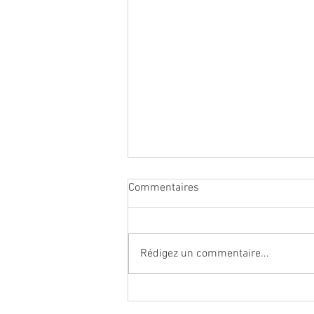
Commentaires
Rédigez un commentaire...
Lagoped lève 5,7 millions et
vise l’international