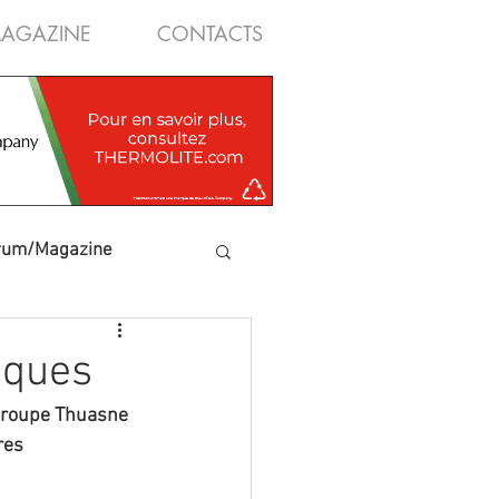
AGAZINE
CONTACTS
rum/Magazine
sques
 groupe Thuasne 
res 