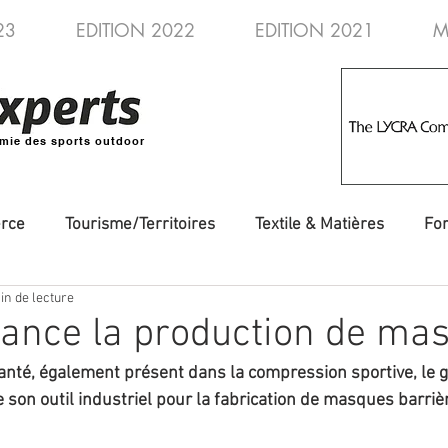
23
EDITION 2022
EDITION 2021
M
mie des sports outdoor
rce
Tourisme/Territoires
Textile & Matières
Fo
in de lecture
veautés
Evénements/Fédérations
Voyages/Aventure
ance la production de ma
anté, également présent dans la compression sportive, le
 son outil industriel pour la fabrication de masques barriè