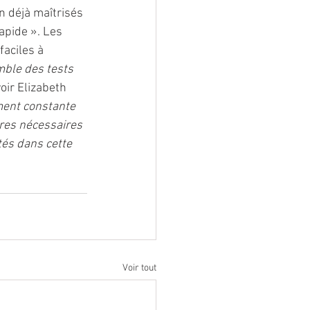
n déjà maîtrisés 
apide ». Les 
aciles à 
ble des tests 
voir Elizabeth 
ement constante 
res nécessaires 
és dans cette 
Voir tout