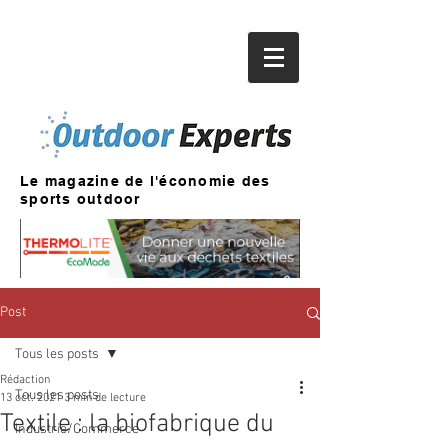
Le magazine de l'économie des
sports outdoor
Post
Tous les posts
Rédaction
Tous les posts
13 oct. 2021
3 min de lecture
Textile : la biofabrique du
Industrie/Commerce