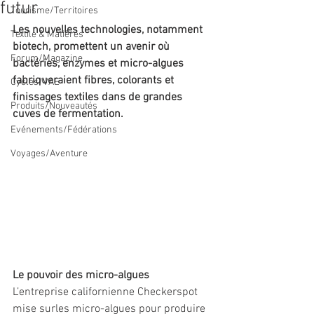
futur
Tourisme/Territoires
Les nouvelles technologies, notamment 
Textile & Matières
biotech, promettent un avenir où 
Forum/Magazine
bactéries, enzymes et micro-algues 
fabriqueraient fibres, colorants et 
Cycles/VAE
finissages textiles dans de grandes 
Produits/Nouveautés
cuves de fermentation. 
Evénements/Fédérations
Voyages/Aventure
Le pouvoir des micro-algues 
L’entreprise californienne Checkerspot 
mise surles micro-algues pour produire 