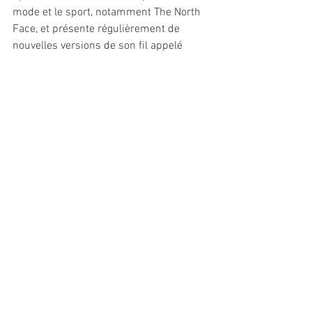
mode et le sport, notamment The North 
Face, et présente régulièrement de 
nouvelles versions de son fil appelé 
Brewed Protein. Le couturier japonais 
Yuima Nakazato, exploite les propriétés 
de rétraction du fil biotech dans ses 
collections qu’il présente à Paris depuis 
plusieurs saisons. Spiber est passé à la 
phase d’industrialisation et a inauguré 
une première usine en Thaïlande ce 
printemps. La firme s’est également 
associée, en 2020, avec ADM, un 
spécialiste de la fermentation basé aux 
Etats-Unis, pour augmenter la capacité 
de production de cette fibre inédite. 
L’avenir est en marche. 
// Sophie Bramel