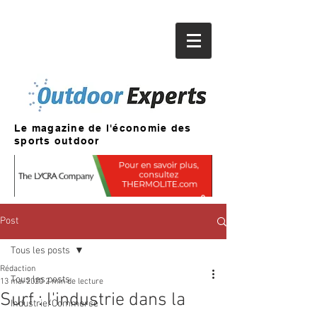
Le magazine de l'économie des
sports outdoor
Post
Tous les posts
Rédaction
Tous les posts
13 mai 2020
2 min de lecture
Surf : l'industrie dans la
Industrie/Commerce