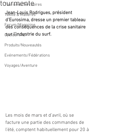
tourmente
Tourisme/Territoires
Jean-Louis Rodrigues, président 
Textile & Matières
d’Eurosima, dresse un premier tableau 
Forum/Magazine
des conséquences de la crise sanitaire 
sur l’industrie du surf.
Cycles/VAE
Produits/Nouveautés
Evénements/Fédérations
Voyages/Aventure
Les mois de mars et d’avril, où se 
facture une partie des commandes de 
l’été, comptent habituellement pour 20 à 