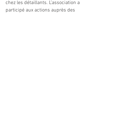
chez les détaillants. L’association a 
participé aux actions auprès des 
pouvoirs publics, de concert avec la 
FFSurf, les maires et les élus du littoral, 
pour la réouverture des plages suivant le 
concept de « plage dynamique », 
permettant la pratique d’une activité 
sportive responsable. Parmi les grands 
événements, l’incertitude plane encore 
sur le Pro France, étape de la WSL 
(World Surf League), prévu en octobre 
sur le sport d’Hossegor.// MQ
©photos Quiksilver/Eurosima
Voir tout
Posts récents