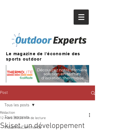
Le magazine de l'économie des
sports outdoor
Post
Tous les posts
Rédaction
Tous les posts
12 mars 2020
6 min de lecture
Skiset, un développement
Industrie/Commerce