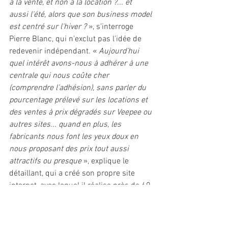
à la vente, et non à la location ?... et 
aussi l’été, alors que son business model 
est centré sur l’hiver ? 
», s’interroge 
Pierre Blanc, qui n’exclut pas l’idée de 
redevenir indépendant. « 
Aujourd’hui 
quel intérêt avons-nous à adhérer à une 
centrale qui nous coûte cher 
(comprendre l’adhésion), sans parler du 
pourcentage prélevé sur les locations et 
des ventes à prix dégradés sur Veepee ou 
autres sites... quand en plus, les 
fabricants nous font les yeux doux en 
nous proposant des prix tout aussi 
attractifs ou presque
 », explique le 
détaillant, qui a créé son propre site 
internet, avec lequel il réalise près de 60 
% de ses réservations. 
Une stratégie bien affûtée 