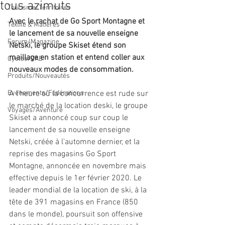
tous azimuts
Tourisme/Territoires
Avec le rachat de Go Sport Montagne et 
Textile & Matières
le lancement de sa nouvelle enseigne 
Forum/Magazine
Netski, le groupe Skiset étend son 
maillage en station et entend coller aux 
Cycles/VAE
nouveaux modes de consommation. 
Produits/Nouveautés
Evénements/Fédérations
A l’heure où la concurrence est rude sur 
le marché de la location deski, le groupe 
Voyages/Aventure
Skiset a annoncé coup sur coup le 
lancement de sa nouvelle enseigne 
Netski, créée à l’automne dernier, et la 
reprise des magasins Go Sport 
Montagne, annoncée en novembre mais 
effective depuis le 1er février 2020. Le 
leader mondial de la location de ski, à la 
tête de 391 magasins en France (850 
dans le monde), poursuit son offensive 