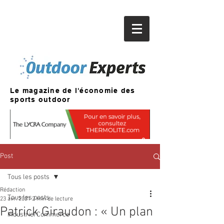
Le magazine de l'économie des
sports outdoor
Post
Tous les posts
Rédaction
Tous les posts
23 avr. 2021
2 min de lecture
Patrick Giraudon : « Un plan
Industrie/Commerce