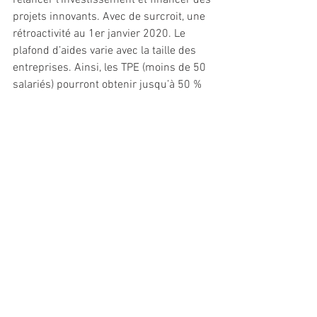
projets innovants. Avec de surcroit, une 
rétroactivité au 1er janvier 2020. Le 
plafond d’aides varie avec la taille des 
entreprises. Ainsi, les TPE (moins de 50 
salariés) pourront obtenir jusqu’à 50 % 
de subventions pour un investissement 
minimum de 20 000 euros ; les PME 30 
% pour un seuil d’investissements fixé à 
50 000 euros et les ETI (plus de 250 
salariés) 10 % dés lors que leur 
investissement atteindra 500 000 euros. 
Avec un plafond d’intervention de 350 
000 euros. Pour en bénéficier, les 
entreprises doivent déposer un dossier. »
(https://depot.auvergnerhonealpes.fr/FO
NDSINVESTISSEMENT/). 
//Patricia Rey