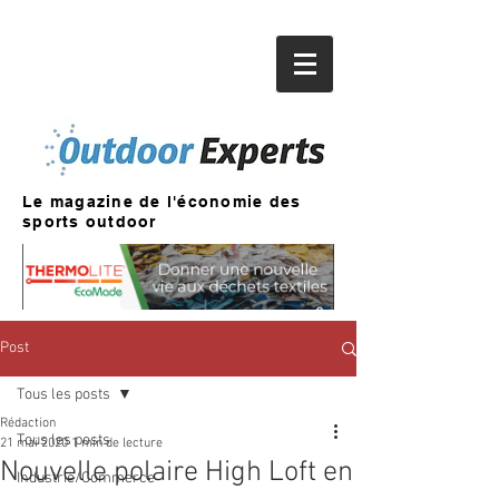
Le magazine de l'économie des
sports outdoor
Post
Tous les posts
Rédaction
Tous les posts
21 mai 2020
1 min de lecture
Nouvelle polaire High Loft en
Industrie/Commerce