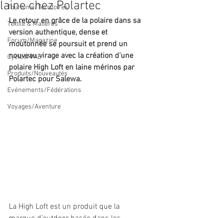
laine chez Polartec
Tourisme/Territoires
Le retour en grâce de la polaire dans sa 
Textile & Matières
version authentique, dense et 
Forum/Magazine
moutonnée se poursuit et prend un 
nouveau virage avec la création d'une 
Cycles/VAE
polaire High Loft en laine mérinos par 
Produits/Nouveautés
Polartec pour Salewa. 
Evénements/Fédérations
Voyages/Aventure
La High Loft est un produit que la 