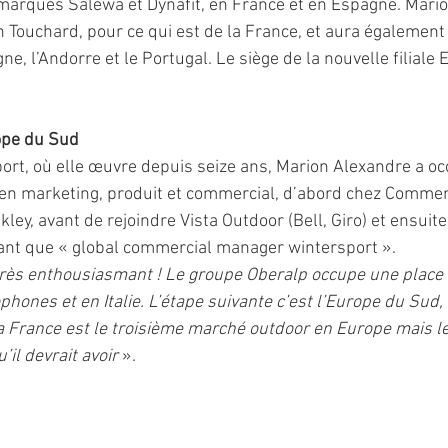
marques Salewa et Dynafit, en France et en Espagne. Mari
 Touchard, pour ce qui est de la France, et aura également
ne, l’Andorre et le Portugal. Le siège de la nouvelle filiale
 
ope du Sud
rt, où elle œuvre depuis seize ans, Marion Alexandre a oc
 en marketing, produit et commercial, d’abord chez Commen
ley, avant de rejoindre Vista Outdoor (Bell, Giro) et ensuit
ant que « global commercial manager wintersport ». 
très enthousiasmant ! Le groupe Oberalp occupe une place 
ones et en Italie. L’étape suivante c’est l’Europe du Sud,
a France est le troisième marché outdoor en Europe mais le
il devrait avoir 
». 