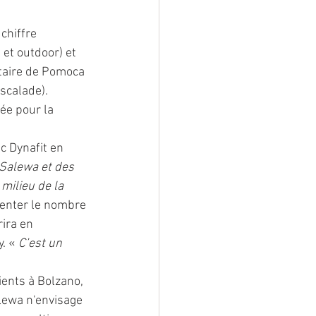
chiffre 
et outdoor) et 
étaire de Pomoca 
scalade). 
ée pour la 
c Dynafit en 
 Salewa et des 
milieu de la 
enter le nombre 
rira en 
. « 
C’est un 
ients à Bolzano, 
alewa n'envisage 