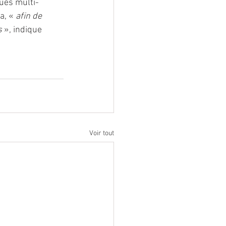
ues multi-
, « 
afin de 
s
 », indique 
Voir tout