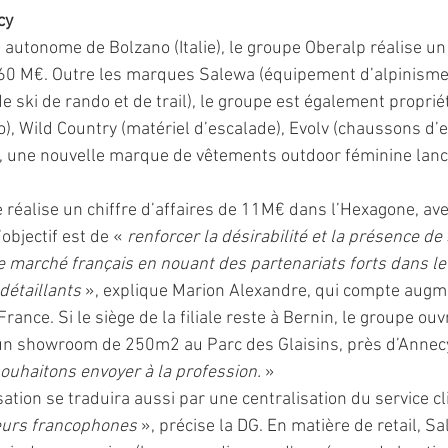
cy
autonome de Bolzano (Italie), le groupe Oberalp réalise un 
260 M€. Outre les marques Salewa (équipement d’alpinisme 
e ski de rando et de trail), le groupe est également propri
), Wild Country (matériel d’escalade), Evolv (chaussons d’e
, une nouvelle marque de vêtements outdoor féminine lanc
 réalise un chiffre d’affaires de 11M€ dans l’Hexagone, ave
bjectif est de « 
renforcer la désirabilité et la présence de
 marché français en nouant des partenariats forts dans le 
détaillants 
», explique Marion Alexandre, qui compte augm
rance. Si le siège de la filiale reste à Bernin, le groupe ouv
n showroom de 250m2 au Parc des Glaisins, près d’Annecy
souhaitons envoyer à la profession.
 »
ation se traduira aussi par une centralisation du service cl
eurs francophones 
», précise la DG. En matière de retail, S