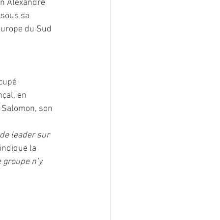
on Alexandre 
 sous sa 
 Europe du Sud 
cupé 
çal, en 
e Salomon, son 
de leader sur 
 indique la 
 groupe n’y 