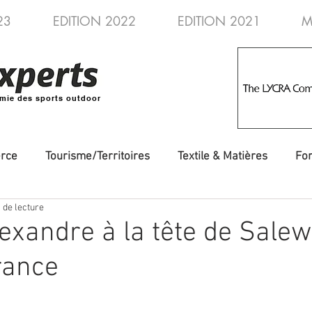
23
EDITION 2022
EDITION 2021
M
mie des sports outdoor
rce
Tourisme/Territoires
Textile & Matières
Fo
 de lecture
veautés
Evénements/Fédérations
Voyages/Aventure
exandre à la tête de Salew
rance