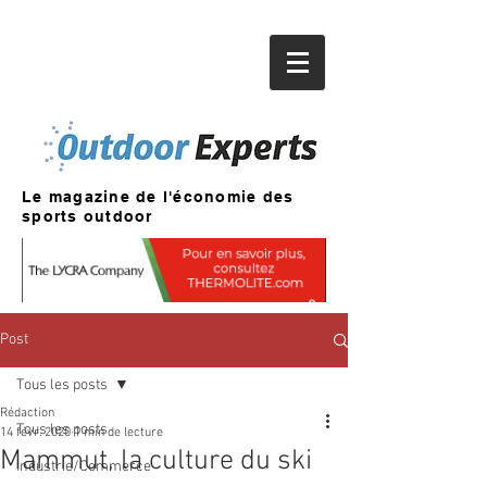
Le magazine de l'économie des
sports outdoor
Post
Tous les posts
Rédaction
Tous les posts
14 févr. 2020
1 min de lecture
Mammut, la culture du ski
Industrie/Commerce