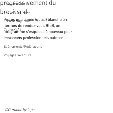
progressivement du
Tourisme/Territoires
brouillard
Textile & Matières
Après une année (quasi) blanche en 
Forum/Magazine
termes de rendez-vous BtoB, un 
Cycles/VAE
programme s’esquisse à nouveau pour 
les salons professionnels outdoor.
Produits/Nouveautés
Evénements/Fédérations
Voyages/Aventure
©Outdoor by Ispo