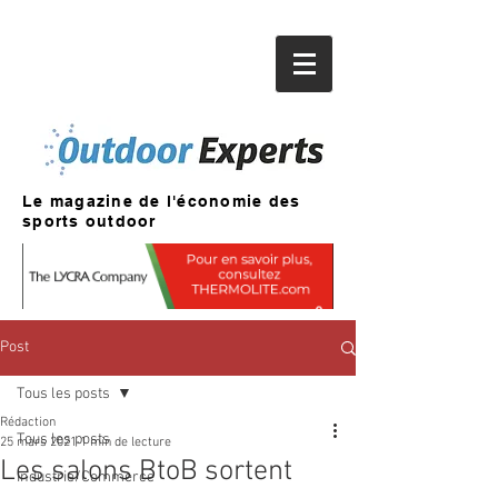
Le magazine de l'économie des
sports outdoor
Post
Tous les posts
Rédaction
Tous les posts
25 mars 2021
1 min de lecture
Les salons BtoB sortent
Industrie/Commerce