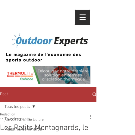
Le magazine de l'économie des
sports outdoor
Post
Tous les posts
Rédaction
Tous les posts
11 juin 2021
2 min de lecture
Les Petits Montagnards, le
Industrie/Commerce