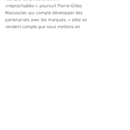
irréprochables 
», poursuit Pierre-Gilles 
Massoulier, qui compte développer des 
partenariats avec les marques, « 
elles se 
rendent compte que nous mettons en 
avant leurs produits et que nous les 
valorisons car nous sommes très 
pointilleux sur l'entretien
 ». //MB
Industrie/Commerce
Voir tout
Posts récents