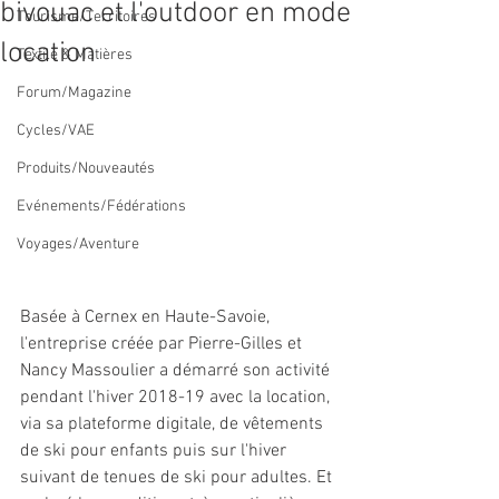
bivouac et l'outdoor en mode
Tourisme/Territoires
location
Textile & Matières
Forum/Magazine
Cycles/VAE
Produits/Nouveautés
Evénements/Fédérations
Voyages/Aventure
Basée à Cernex en Haute-Savoie, 
l'entreprise créée par Pierre-Gilles et 
Nancy Massoulier a démarré son activité 
pendant l'hiver 2018-19 avec la location, 
via sa plateforme digitale, de vêtements 
de ski pour enfants puis sur l'hiver 
suivant de tenues de ski pour adultes. Et 