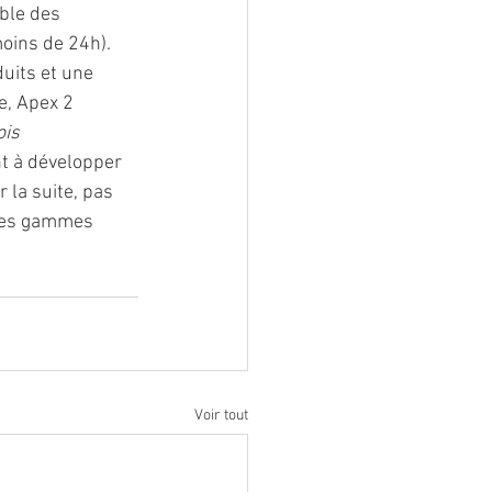
ble des 
oins de 24h). 
uits et une 
e, Apex 2 
ois 
t à développer 
 la suite, pas 
 des gammes 
Voir tout