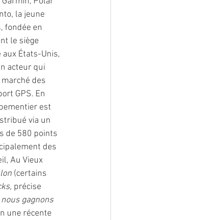
 Garmin, Polar 
to, la jeune 
, fondée en 
t le siège 
e aux États-Unis, 
n acteur qui 
 marché des 
ort GPS. En 
ipementier est 
stribué via un 
s de 580 points 
ncipalement des 
l, Au Vieux 
lon
 (certains 
cks,
 précise 
 nous gagnons 
n une récente 