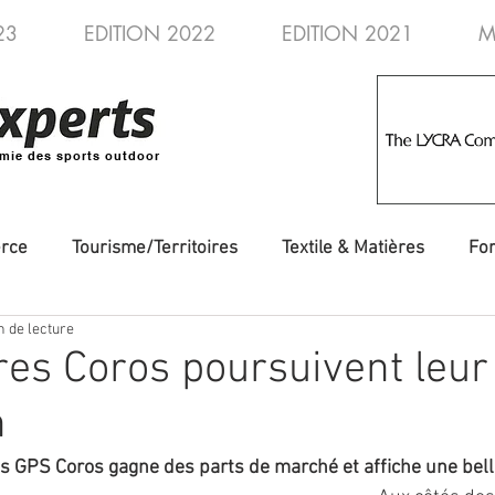
23
EDITION 2022
EDITION 2021
M
mie des sports outdoor
rce
Tourisme/Territoires
Textile & Matières
Fo
n de lecture
veautés
Evénements/Fédérations
Voyages/Aventure
es Coros poursuivent leur
n
 GPS Coros gagne des parts de marché et affiche une bel