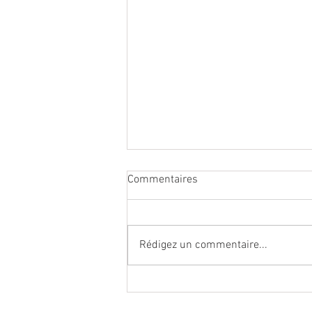
Commentaires
Rédigez un commentaire...
Lagoped lève 5,7 millions et
vise l’international