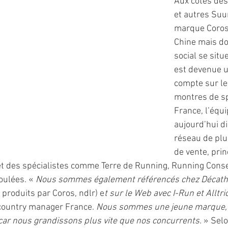
Aux côtés des
et autres Suun
marque Coros
Chine mais don
social se situ
est devenue u
compte sur le
montres de sp
France, l’équ
aujourd’hui di
réseau de plu
de vente, pri
t des spécialistes comme Terre de Running, Running Consei
ulées. « 
Nous sommes également référencés chez Décath
produits par Coros, ndlr) e
t sur le Web avec I-Run et Alltri
country manager France. 
Nous sommes une jeune marque,
ar nous grandissons plus vite que nos concurrents. 
» Selo