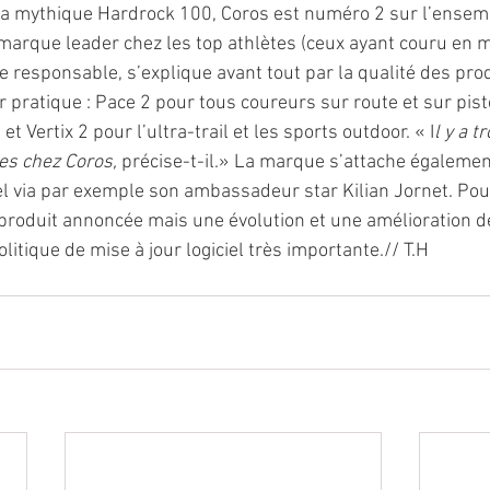
la mythique Hardrock 100, Coros est numéro 2 sur l’ensem
arque leader chez les top athlètes (ceux ayant couru en m
e responsable, s’explique avant tout par la qualité des prod
pratique : Pace 2 pour tous coureurs sur route et sur pist
et Vertix 2 pour l’ultra-trail et les sports outdoor. « I
l y a tr
es chez Coros,
 précise-t-il.» La marque s’attache égalemen
el via par exemple son ambassadeur star Kilian Jornet. Pour
produit annoncée mais une évolution et une amélioration
litique de mise à jour logiciel très importante.// T.H