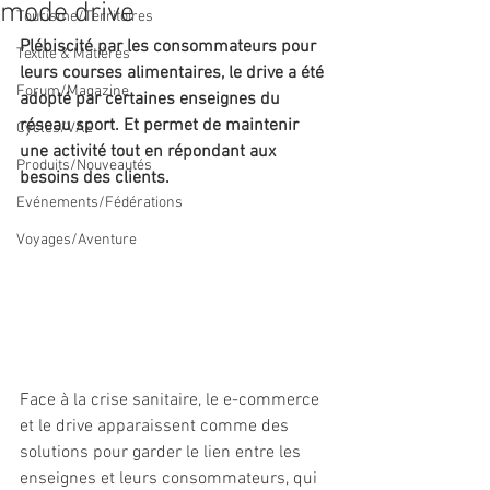
mode drive
Tourisme/Territoires
Plébiscité par les consommateurs pour 
Textile & Matières
leurs courses alimentaires, le drive a été 
Forum/Magazine
adopté par certaines enseignes du 
réseau sport. Et permet de maintenir 
Cycles/VAE
une activité tout en répondant aux 
Produits/Nouveautés
besoins des clients.
Evénements/Fédérations
Voyages/Aventure
Face à la crise sanitaire, le e-commerce 
et le drive apparaissent comme des 
solutions pour garder le lien entre les 
enseignes et leurs consommateurs, qui 