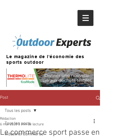
Le magazine de l'économie des
sports outdoor
Post
Tous les posts
Rédaction
Tous les posts
6 mai 2020
3 min de lecture
Le commerce sport passe en
Industrie/Commerce