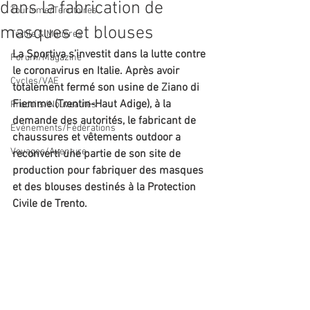
dans la fabrication de
Tourisme/Territoires
masques et blouses
Textile & Matières
La Sportiva s’investit dans la lutte contre 
Forum/Magazine
le coronavirus en Italie. Après avoir 
Cycles/VAE
totalement fermé son usine de Ziano di 
Fiemme (Trentin-Haut Adige), à la 
Produits/Nouveautés
demande des autorités, le fabricant de 
Evénements/Fédérations
chaussures et vêtements outdoor a 
Voyages/Aventure
reconverti une partie de son site de 
production pour fabriquer des masques 
et des blouses destinés à la Protection 
Civile de Trento. 