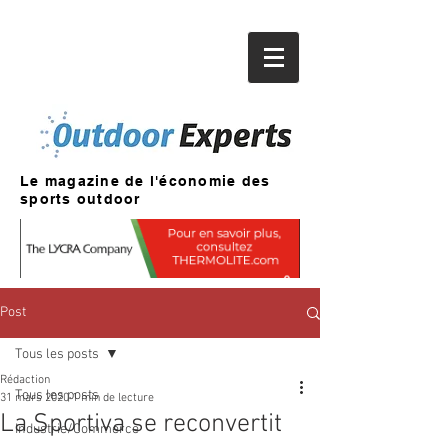
Le magazine de l'économie des
sports outdoor
Post
Tous les posts
Rédaction
Tous les posts
31 mars 2020
1 min de lecture
La Sportiva se reconvertit
Industrie/Commerce