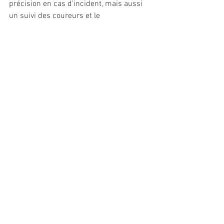
précision en cas d’incident, mais aussi 
un suivi des coureurs et le 
chronométrage. Dans une zone 
totalement désertique il est même 
possible d’installer un réseau mobile 
LoRa le temps de l’épreuve.
Dès ce printemps, la balise sera 
proposée au grand public et s’étendra 
au marché européen. D’autres services 
et abonnements seront déployés 
progressivement, comme la 
cartographie augmentée, des profils par 
activité, ou la réception satellite.
//  
Industrie/Commerce
Voir tout
Posts récents