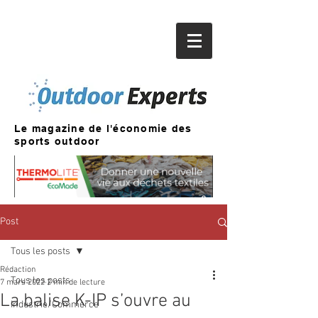
Le magazine de l'économie des
sports outdoor
Post
Tous les posts
Rédaction
Tous les posts
7 mars 2022
2 min de lecture
La balise K-IP s’ouvre au
Industrie/Commerce