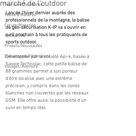
marché de l’outdoor
Tourisme/Territoires
Lancée l’hiver dernier auprès des 
Textile & Matières
professionnels de la montagne, la balise 
Forum/Magazine
de géo-sécurisation K-IP va s’ouvrir en 
avril prochain à tous les pratiquants de 
Cycles/VAE
sports outdoor. 
Produits/Nouveautés
Evénements/Fédérations
Développée par la société Api-k, basée à 
Savoie-Technolac, cette petite balise de 
Voyages/Aventure
88 grammes permet à son porteur 
d’être localisé avec une extrême 
précision, y compris dans les zones 
blanches non couvertes par les réseaux 
GSM. Elle offre aussi la possibilité d’un 
suivi en temps réel. 