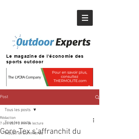
Le magazine de l'économie des
sports outdoor
Post
Tous les posts
Rédaction
Tous les posts
7 oct. 2021
2 min de lecture
Gore-Tex s'affranchit du
Industrie/Commerce