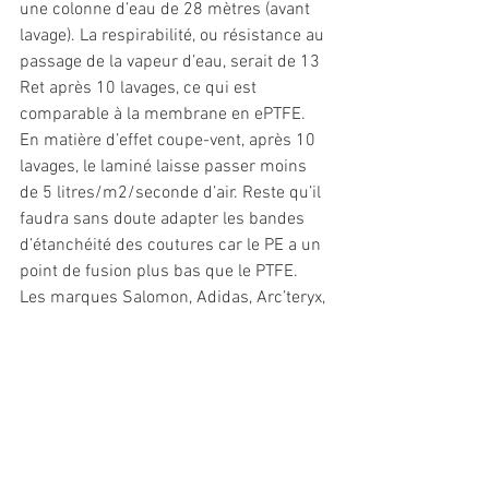
une colonne d’eau de 28 mètres (avant 
lavage). La respirabilité, ou résistance au 
passage de la vapeur d’eau, serait de 13 
Ret après 10 lavages, ce qui est 
comparable à la membrane en ePTFE. 
En matière d’effet coupe-vent, après 10 
lavages, le laminé laisse passer moins 
de 5 litres/m2/seconde d’air. Reste qu’il 
faudra sans doute adapter les bandes 
d’étanchéité des coutures car le PE a un 
point de fusion plus bas que le PTFE. 
Les marques Salomon, Adidas, Arc’teryx, 
Patagonia, Dakine, Reusch et Ziener 
seront parmi les premières à introduire 
ces nouveaux laminés dans leurs 
collections de l’automne 2022. 
//Sophie Bramel