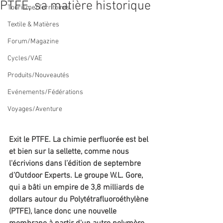
PTFE, sa matière historique
Tourisme/Territoires
Textile & Matières
Forum/Magazine
Cycles/VAE
Produits/Nouveautés
Evénements/Fédérations
Voyages/Aventure
Exit le PTFE. La chimie perfluorée est bel 
et bien sur la sellette, comme nous 
l'écrivions dans l’édition de septembre 
d’Outdoor Experts.
Le groupe W.L. Gore, 
qui a bâti un empire de 3,8 milliards de 
dollars autour du Polytétrafluoroéthylène 
(PTFE), lance donc une nouvelle 