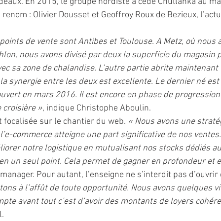
deaux. En 2015, le groupe nordiste a cédé Chullanka au m
 renom : Olivier Dousset et Geoffroy Roux de Bezieux, l’actu
points de vente sont Antibes et Toulouse. A Metz, où nous a
lon, nous avons divisé par deux la superficie du magasin p
ec sa zone de chalandise. L’autre partie abrite maintenant 
la synergie entre les deux est excellente. Le dernier né est
vert en mars 2016. Il est encore en phase de progression 
 croisière »
, indique Christophe Aboulin. 
t focalisée sur le chantier du web. 
« Nous avons une straté
’e-commerce atteigne une part significative de nos ventes
éliorer notre logistique en mutualisant nos stocks dédiés a
n un seul point. Cela permet de gagner en profondeur et e
e manager. Pour autant, l’enseigne ne s’interdit pas d’ouvrir 
ons à l’affût de toute opportunité. Nous avons quelques vil
mpte avant tout c’est d’avoir des montants de loyers cohére
. 