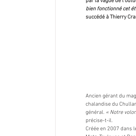
par la vague de l’outd
bien fonctionné cet ét
succédé à Thierry Cra
Ancien gérant du maga
chalandise du Chulla
général. 
« Notre volon
précise-t-il. 
Créée en 2007 dans le