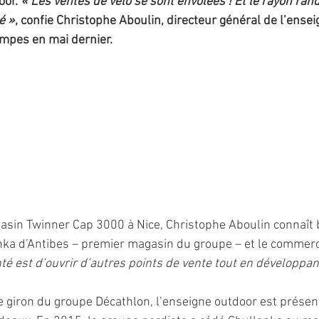
oor. 
« Les ventes de vélo se sont envolées ! Et le rayon ran
é »
, confie Christophe Aboulin, directeur général de l’enseig
mpes en mai dernier. 
sin Twinner Cap 3000 à Nice, Christophe Aboulin connaît b
nka d’Antibes – premier magasin du groupe – et le commerc
té est d’ouvrir d’autres points de vente tout en développan
 giron du groupe Décathlon, l’enseigne outdoor est présent