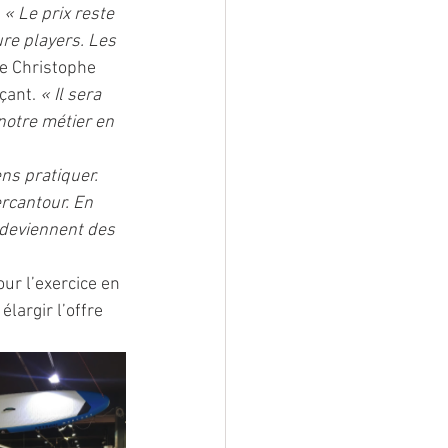
 
« Le prix reste 
ure players. Les 
ue Christophe 
çant. 
« Il sera 
notre métier en 
ns pratiquer. 
rcantour. En 
s deviennent des 
ur l’exercice en 
largir l’offre 