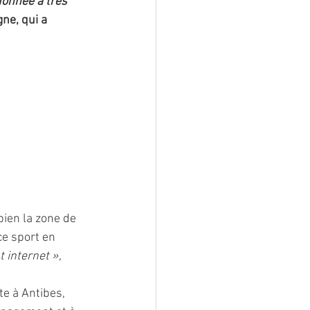
donnée a très 
ne, qui a 
ien la zone de 
e sport en 
t internet »
, 
e à Antibes, 