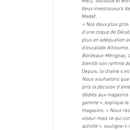
Metz, Toulouse et Bor
deux investisseurs de
Medef. 
« Nos deux plus gros 
d’une coque de Décath
plus en adéquation av
d’escalade Altissimo, 
Bordeaux-Mérignac, ou
bientôt son rythme de
Depuis, la chaîne s’es
Nous souhaitons que l
pris la décision d’am
dédiés aux magasins e
gamme »
, explique l
magasins. 
« Nous rest
viseur mais ce qui co
activité »
, souligne-t-il