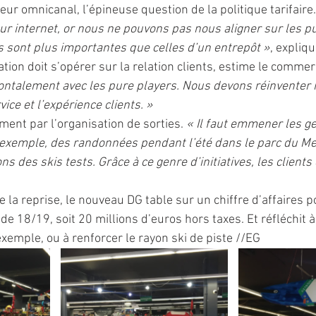
ur omnicanal, l’épineuse question de la politique tarifaire.
sur internet, or nous ne pouvons pas nous aligner sur les p
 sont plus importantes que celles d’un entrepôt »
, expliq
ation doit s’opérer sur la relation clients, estime le commer
 frontalement avec les pure players. Nous devons réinventer 
vice et l’expérience clients. » 
ent par l’organisation de sorties. 
« Il faut emmener les ge
exemple, des randonnées pendant l’été dans le parc du Me
ns des skis tests. Grâce à ce genre d’initiatives, les client
e la reprise, le nouveau DG table sur un chiffre d’affaires po
e 18/19, soit 20 millions d’euros hors taxes. Et réfléchit à é
 exemple, ou à renforcer le rayon ski de piste //EG