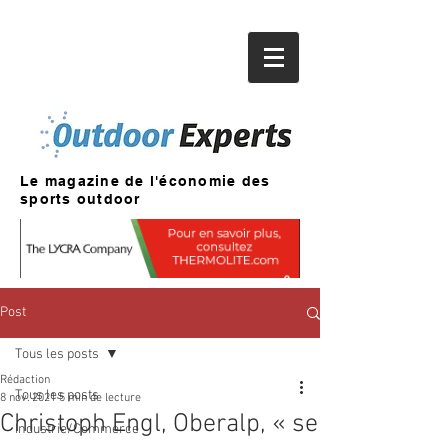
Le magazine de l'économie des
sports outdoor
Post
Tous les posts
Rédaction
Tous les posts
8 nov. 2021
5 min de lecture
Christoph Engl, Oberalp, « se
Industrie/Commerce