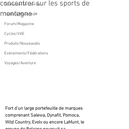
concentrer sur les sports de
Tourisme/Territoires
montagne »
Textile & Matières
Forum/Magazine
Cycles/VAE
Produits/Nouveautés
Evénements/Fédérations
Voyages/Aventure
Fort d'un large portefeuille de marques 
comprenant Salewa, Dynafit, Pomoca, 
Wild Country, Evolv ou encore LaMunt, le 