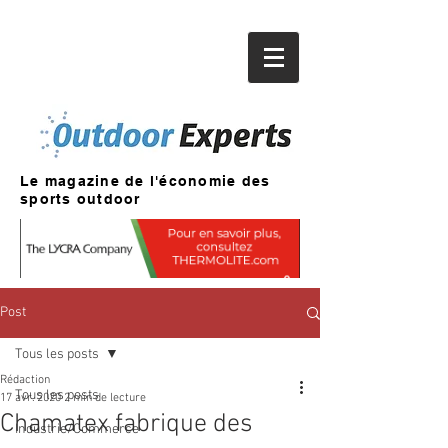
Le magazine de l'économie des
sports outdoor
Post
Tous les posts
Rédaction
Tous les posts
17 avr. 2020
2 min de lecture
Chamatex fabrique des
Industrie/Commerce