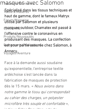
masques avec Salomon
Tourisme/Territoires
Spécialisé dans les tissus techniques et 
Textile & Matières
haut de gamme, dont le fameux Matryx 
Forum/Magazine
utilisé par Salomon et plusieurs 
marques outdoor, Chamatex est passé à 
Cycles/VAE
l’offensive contre le coronavirus en 
Produits/Nouveautés
produisant des masques. La confection 
Evénements/Fédérations
est pour partie assurée chez Salomon, à 
Annecy.
Voyages/Aventure
Face à la demande aussi soudaine 
qu’exponentielle, l’entreprise textile 
ardéchoise s’est lancée dans la 
fabrication de masques de protection 
dès le 15 mars. « 
Nous avions dans 
notre gamme le tissu qui correspondait 
au cahier des charges, un polyester 
microfibre très souple et confortable 
», 