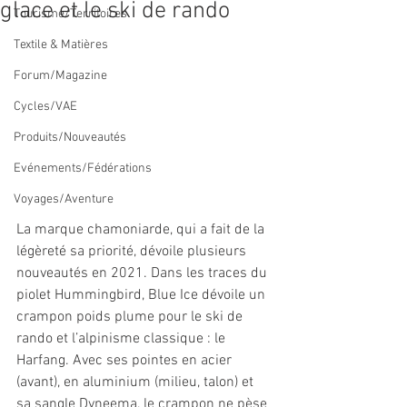
glace et le ski de rando
Tourisme/Territoires
Textile & Matières
Forum/Magazine
Cycles/VAE
Produits/Nouveautés
Evénements/Fédérations
Voyages/Aventure
La marque chamoniarde, qui a fait de la 
légèreté sa priorité, dévoile plusieurs 
nouveautés en 2021. Dans les traces du 
piolet Hummingbird, Blue Ice dévoile un 
crampon poids plume pour le ski de 
rando et l’alpinisme classique : le 
Harfang. Avec ses pointes en acier 
(avant), en aluminium (milieu, talon) et 
sa sangle Dyneema, le crampon ne pèse 