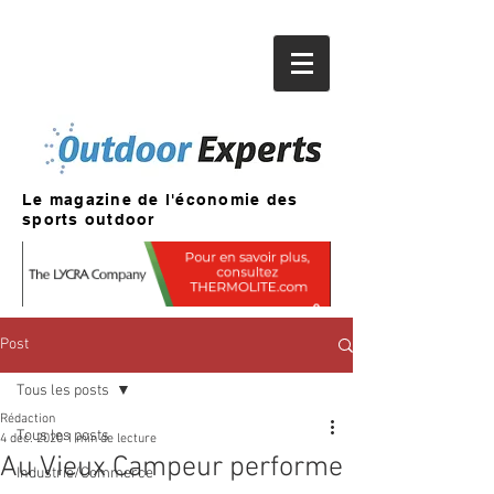
Le magazine de l'économie des
sports outdoor
Post
Tous les posts
Rédaction
Tous les posts
4 déc. 2020
1 min de lecture
Au Vieux Campeur performe
Industrie/Commerce