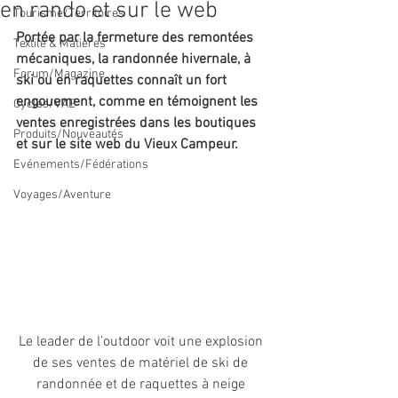
en rando et sur le web
Tourisme/Territoires
Portée par la fermeture des remontées 
Textile & Matières
mécaniques, la randonnée hivernale, à 
Forum/Magazine
ski ou en raquettes connaît un fort 
engouement, comme en témoignent les 
Cycles/VAE
ventes enregistrées dans les boutiques 
Produits/Nouveautés
et sur le site web du Vieux Campeur. 
Evénements/Fédérations
Voyages/Aventure
Le leader de l’outdoor voit une explosion 
de ses ventes de matériel de ski de 
randonnée et de raquettes à neige 