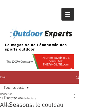
Le magazine de l'économie des
sports outdoor
Post
Tous les posts
Rédaction
Tous les posts
26 mai 2020
1 min de lecture
All Seasons, le couteau
Industrie/Commerce