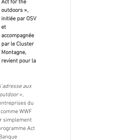
Act for the 
outdoors », 
initiée par OSV 
et 
accompagnée 
par le Cluster 
Montagne, 
revient pour la 
’adresse aux 
’outdoor
 », 
entreprises du 
mes comme WWF 
er simplement 
 programme Act 
a Banque 