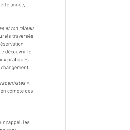
Cette année, 
s et ton râteau 
urels traversés, 
réservation
aire découvrir le 
aux pratiques 
du changement 
arapentistes »
. 
e en compte des 
ur rappel, les 