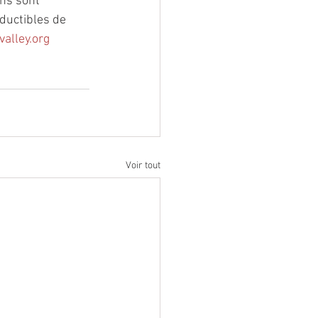
ns sont 
ductibles de 
alley.org
Voir tout