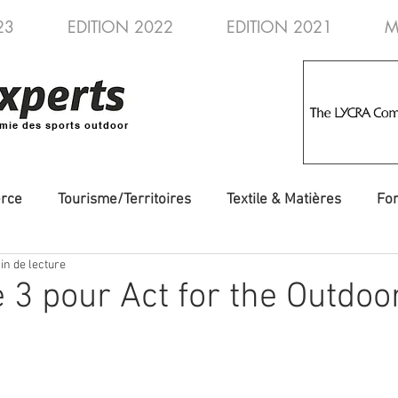
23
EDITION 2022
EDITION 2021
M
mie des sports outdoor
rce
Tourisme/Territoires
Textile & Matières
Fo
in de lecture
veautés
Evénements/Fédérations
Voyages/Aventure
e 3 pour Act for the Outdoo