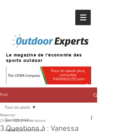
Le magazine de l'économie des
sports outdoor
Post
Tous les posts
Rédaction
Tous les posts
23 janv. 2020
2 min de lecture
3 Questions à : Vanessa
Industrie/Commerce