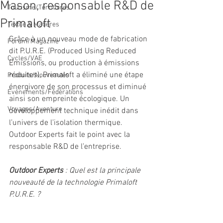
Mason, responsable R&D de
Tourisme/Territoires
Primaloft
Textile & Matières
Grâce à un nouveau mode de fabrication 
Forum/Magazine
dit P.U.R.E. (Produced Using Reduced 
Cycles/VAE
Emissions, ou production à émissions 
réduites), Primaloft a éliminé une étape 
Produits/Nouveautés
énergivore de son processus et diminué 
Evénements/Fédérations
ainsi son empreinte écologique. Un 
Voyages/Aventure
développement technique inédit dans 
l’univers de l’isolation thermique. 
Outdoor Experts fait le point avec la 
responsable R&D de l’entreprise.
Outdoor Experts
 : Quel est la principale 
nouveauté de la technologie Primaloft 
P.U.R.E. ?