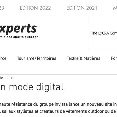
23
EDITION 2022
EDITION 2021
M
mie des sports outdoor
rce
Tourisme/Territoires
Textile & Matières
Fo
de lecture
veautés
Evénements/Fédérations
Voyages/Aventure
n mode digital
aute résistance du groupe Invista lance un nouveau site in
ssi aux stylistes et créateurs de vêtements outdoor ou de t