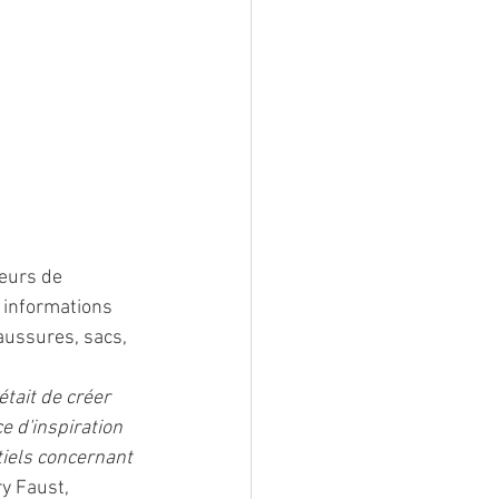
teurs de 
 informations 
aussures, sacs, 
tait de créer 
e d'inspiration 
tiels concernant 
y Faust, 