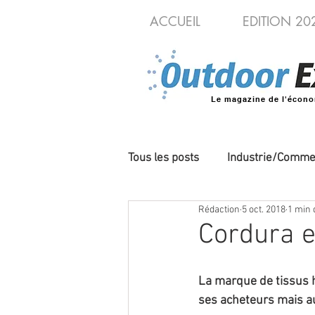
ACCUEIL
EDITION 20
Le magazine de l'écono
Tous les posts
Industrie/Comme
Rédaction
5 oct. 2018
1 min 
Cycles/VAE
Produits/Nou
Cordura e
La marque de tissus h
ses acheteurs mais au