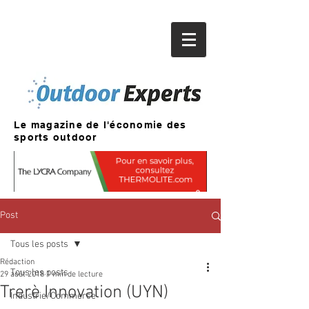
Le magazine de l'économie des
sports outdoor
Post
Tous les posts
Rédaction
Tous les posts
29 août 2018
1 min de lecture
Trerè Innovation (UYN)
Industrie/Commerce