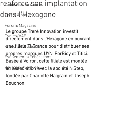
renforce son implantation
Tourisme/Territoires
dans l’Hexagone
Textile & Matières
Forum/Magazine
Le groupe Trerè Innovation investit 
Cycles/VAE
directement dans l’Hexagone en ouvrant 
une filiale TI France pour distribuer ses 
Produits/Nouveautés
propres marques UYN, ForBicy et Titici. 
Evénements/Fédérations
Basée à Voiron, cette filiale est montée 
Voyages/Aventure
en association avec la société N’Step, 
fondée par Charlotte Halgrain et Joseph 
Bouchon.