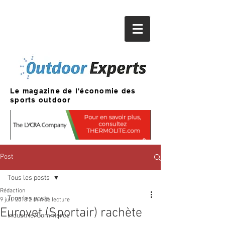
Le magazine de l'économie des
sports outdoor
Post
Tous les posts
Rédaction
Tous les posts
9 juil. 2018
2 min de lecture
Eurovet (Sportair) rachète
Industrie/Commerce