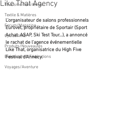
Like That Agency
Tourisme/Territoires
Textile & Matières
L’organisateur de salons professionnels 
Forum/Magazine
Eurovet, propriétaire de Sportair (Sport 
Achat, ASAP, Ski Test Tour…), a annoncé 
Cycles/VAE
le rachat de l’agence événementielle 
Produits/Nouveautés
Like That, organisatrice du High Five 
Evénements/Fédérations
Festival d’Annecy.
Voyages/Aventure