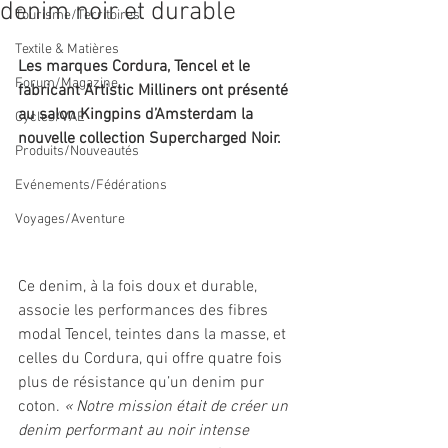
denim noir et durable
Tourisme/Territoires
Textile & Matières
Les marques Cordura, Tencel et le 
Forum/Magazine
fabricant Artistic Milliners ont présenté 
au salon Kingpins d’Amsterdam la 
Cycles/VAE
nouvelle collection Supercharged Noir.
Produits/Nouveautés
Evénements/Fédérations
Voyages/Aventure
Ce denim, à la fois doux et durable, 
associe les performances des fibres 
modal Tencel, teintes dans la masse, et 
celles du Cordura, qui offre quatre fois 
plus de résistance qu’un denim pur 
coton. 
« Notre mission était de créer un 
denim performant au noir intense 