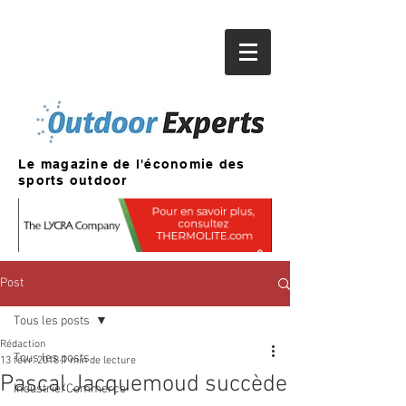
Le magazine de l'économie des
sports outdoor
Post
Tous les posts
Rédaction
Tous les posts
13 févr. 2018
1 min de lecture
Pascal Jacquemoud succède
Industrie/Commerce