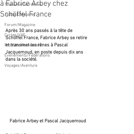
à Fabrice Arbey chez
Tourisme/Territoires
Schöffel France
Textile & Matières
Forum/Magazine
Après 30 ans passés à la tête de 
Cycles/VAE
Schöffel France, Fabrice Arbey se retire 
et transmet les rênes à Pascal 
Produits/Nouveautés
Jacquemoud, en poste depuis dix ans 
Evénements/Fédérations
dans la société.
Voyages/Aventure
Fabrice Arbey et Pascal Jacquemoud