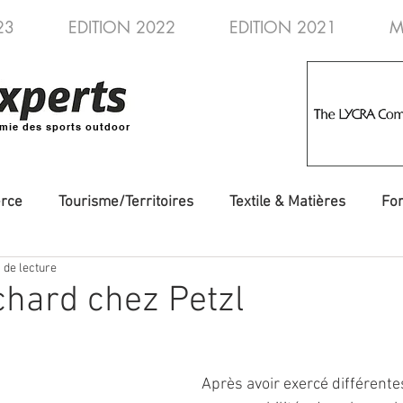
23
EDITION 2022
EDITION 2021
M
mie des sports outdoor
rce
Tourisme/Territoires
Textile & Matières
Fo
 de lecture
veautés
Evénements/Fédérations
Voyages/Aventure
ichard chez Petzl
Après avoir exercé différente