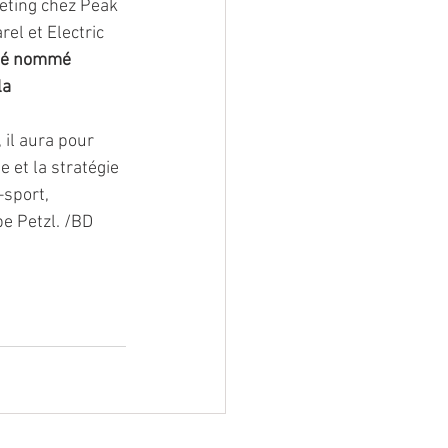
eting chez Peak 
l et Electric 
été nommé 
la 
 il aura pour 
 et la stratégie 
sport, 
pe Petzl. /BD