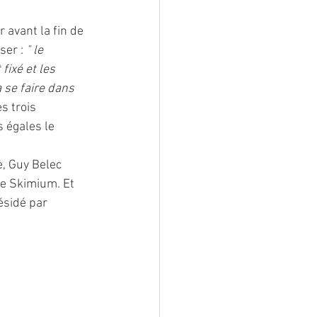
 avant la fin de 
ser : 
" le 
fixé et les 
 se faire dans 
es trois 
 égales le 
, Guy Belec 
de Skimium. Et 
ésidé par 