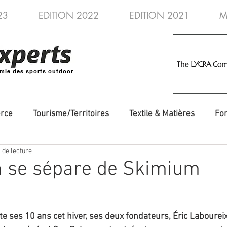
23
EDITION 2022
EDITION 2021
M
mie des sports outdoor
rce
Tourisme/Territoires
Textile & Matières
Fo
 de lecture
veautés
Evénements/Fédérations
Voyages/Aventure
n se sépare de Skimium
e ses 10 ans cet hiver, ses deux fondateurs, Éric Labourei