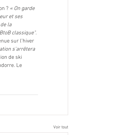
on ? 
« On garde 
eur et ses 
de la 
 BtoB classique"
.
nue sur l’hiver 
tion s’arrêtera 
ion de ski 
dorre. Le 
Voir tout