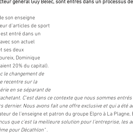
cteur général Guy Belec, sont entrés dans un processus de 
de son enseigne 
ur d’articles de sport 
est entré dans un 
avec son actuel 
et ses deux 
boureix, Dominique 
aient 20% du capital). 
ec le changement de 
e recentre sur la 
hérie en se séparant de 
s rachetant. C’est dans ce contexte que nous sommes entrés
 dernier. Nous avons fait une offre exclusive et qui a été a
eur de l’enseigne et patron du groupe Elpro à La Plagne, É
s que c’est la meilleure solution pour l’entreprise, les ad
Même pour Décathlon" 
.