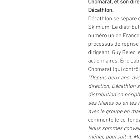
Chomarat, et son dire
Décathlon. 
Décathlon se sépare 
Skimium. Le distribute
numéro un en France 
processus de reprise 
dirigeant, Guy Belec, 
actionnaires, Éric La
Chomarat (qui contrôl
"Depuis deux ans, av
direction, Décathlon s
distribution en périp
ses filiales ou en le
avec le groupe en mars
commente le co-fondat
Nous sommes convaincu
métier, poursuit-il. 