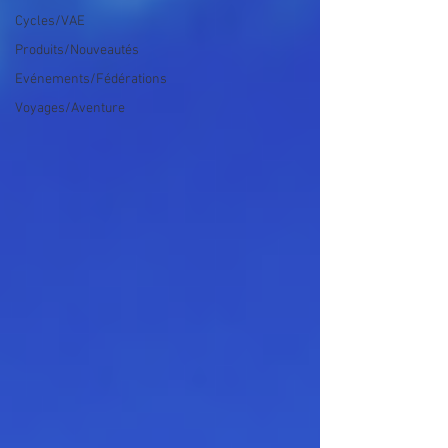
Cycles/VAE
Produits/Nouveautés
Evénements/Fédérations
Voyages/Aventure