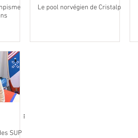
ympisme
Le pool norvégien de Cristalp
ons
 des SUP