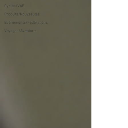
Cycles/VAE
Produits/Nouveautés
Evénements/Fédérations
Voyages/Aventure