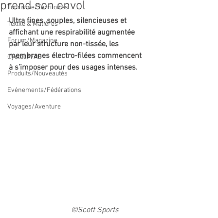
prend son envol
Tourisme/Territoires
Ultra fines, souples, silencieuses et 
Textile & Matières
affichant une respirabilité augmentée 
Forum/Magazine
par leur structure non-tissée, les 
membranes électro-filées commencent 
Cycles/VAE
à s’imposer pour des usages intenses. 
Produits/Nouveautés
Evénements/Fédérations
Voyages/Aventure
©Scott Sports