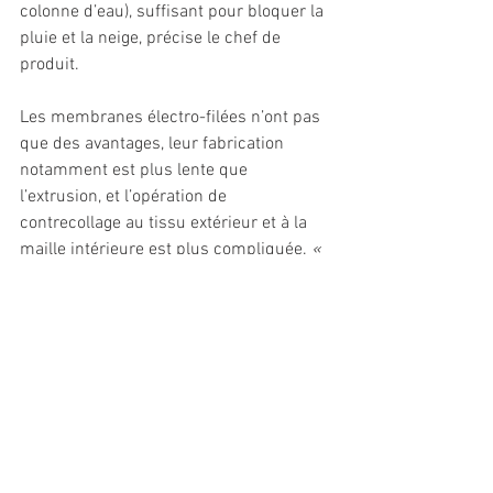
colonne d’eau), suffisant pour bloquer la 
pluie et la neige, précise le chef de 
produit. 
Les membranes électro-filées n’ont pas 
que des avantages, leur fabrication 
notamment est plus lente que 
l’extrusion, et l’opération de 
contrecollage au tissu extérieur et à la 
maille intérieure est plus compliquée. 
« 
Construite par la projection de filaments 
liquides, il est difficile d’obtenir un flux 
constant sur des milliers de mètres »
, 
note Rodolphe Janiszewski. C’est pour 
cette raison que la marque a décidé 
d’indiquer une fourchette relativement 
large pour l’imperméabilité. On notera 
que The North Face n’avait pas jugé utile 
de communiquer sur l’imperméabilité 