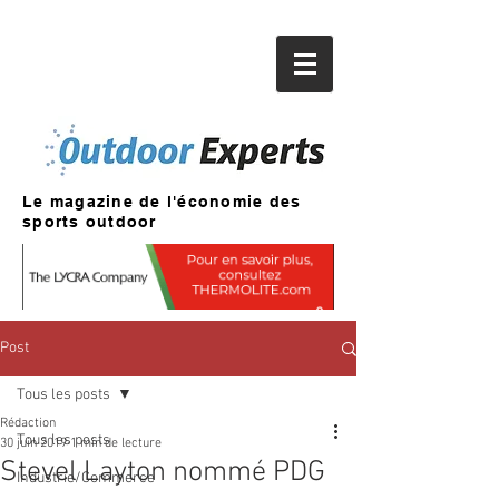
Le magazine de l'économie des
sports outdoor
Post
Tous les posts
Rédaction
Tous les posts
30 juin 2019
1 min de lecture
Stevel Layton nommé PDG
Industrie/Commerce