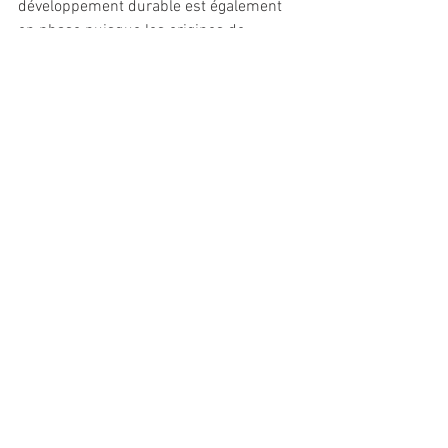
développement durable est également 
en phase puisque les origines de 
Milliken se trouvent dans le recyclage de 
la laine au début du 20e siècle. ///SB 
Industrie/Commerce
Textile & Matières
Voir tout
Posts récents