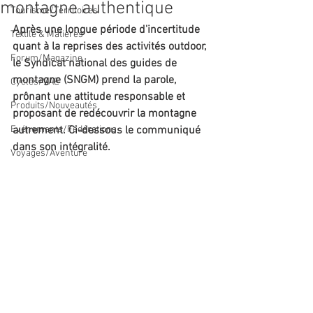
montagne authentique
Tourisme/Territoires
Après une longue période d'incertitude 
Textile & Matières
quant à la reprises des activités outdoor, 
Forum/Magazine
le Syndicat national des guides de 
montagne (SNGM) prend la parole, 
Cycles/VAE
prônant une attitude responsable et 
Produits/Nouveautés
proposant de redécouvrir la montagne 
Evénements/Fédérations
autrement. Ci-dessous le communiqué 
dans son intégralité. 
Voyages/Aventure