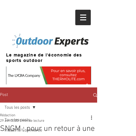
Le magazine de l'économie des
sports outdoor
Post
Tous les posts
Rédaction
Tous les posts
29 avr. 2020
5 min de lecture
SNGM : pour un retour à une
Industrie/Commerce