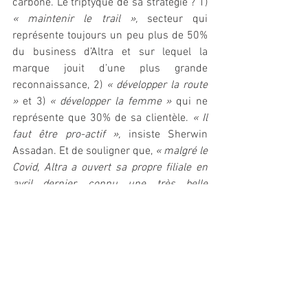
carbone. Le triptyque de sa stratégie ? 1) 
« maintenir le trail »,
 secteur qui 
représente toujours un peu plus de 50% 
du business d’Altra et sur lequel la 
marque jouit d’une plus grande 
reconnaissance, 2) 
« développer la route 
»
 et 3) 
« développer la femme »
 qui ne 
représente que 30% de sa clientèle. 
« Il 
faut être pro-actif »,
 insiste Sherwin 
Assadan. Et de souligner que, 
« malgré le 
Covid, Altra a ouvert sa propre filiale en 
avril dernier, connu une très belle 
progression entre le printemps - été 
2020 et le printemps - été 2021. Avec 
+86% de marges. Sur les trois marchés 
que sont la France, l’Italie et l’Espagne, on 
a ouvert plus de 200 magasins en un an. 
On gagne en profondeur ».
//G.Diaz