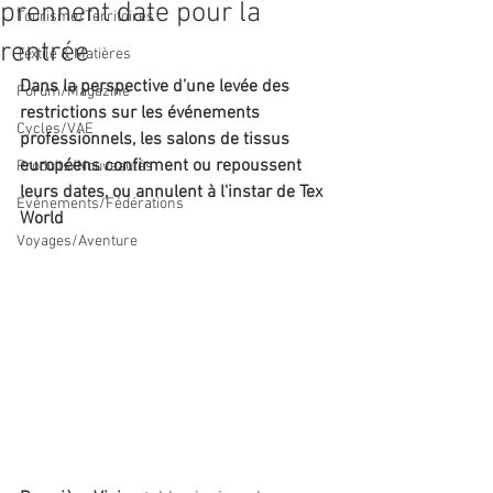
prennent date pour la
Tourisme/Territoires
rentrée
Textile & Matières
Dans la perspective d’une levée des 
Forum/Magazine
restrictions sur les événements 
Cycles/VAE
professionnels, les salons de tissus 
européens confirment ou repoussent 
Produits/Nouveautés
leurs dates, ou annulent à l'instar de Tex 
Evénements/Fédérations
World
Voyages/Aventure