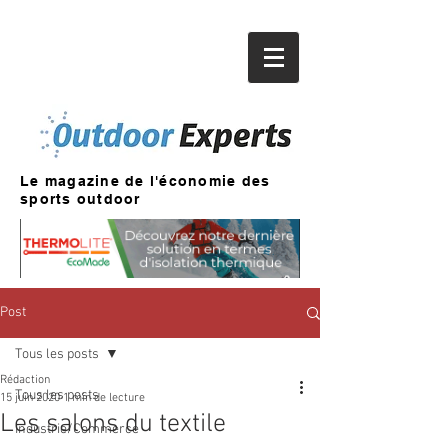
Le magazine de l'économie des
sports outdoor
Post
Tous les posts
Rédaction
Tous les posts
15 juin 2020
1 min de lecture
Les salons du textile
Industrie/Commerce