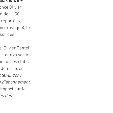
ion, entre + 
once Olivier 
n de l’USC 
 reportées, 
n drastique), le 
 sur des 
 Olivier Pantel 
cteur va sortir 
on lui, les clubs 
domicile, en 
ntenu, donc 
es d’abonnement 
 impact sur la 
es des 