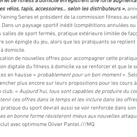
riel de fitness à domicile enregistrent une forte augmentat
es vélos, tapis, accessoires… selon les distributeurs »
,
 ann
Training Series et président de la commission fitness au sei
. Dans un paysage sportif inédit (compétitions annulées ou 
 salles de sport fermés, pratique extérieure limitée de faço
re son épingle du jeu, alors que les pratiquants se replient
 à domicile. 
ication de nouvelles offres pour accompagner cette pratique,
n digitale du fitness à domicile va se renforcer et que le se
tes en hausse « 
probablement pour un bon moment 
». Sel
pencher plus encore sur leurs propositions pour les cours à 
 club. « 
Aujourd’hui, tous sont capables de produire du co
enir ces offres dans le temps et les inclure dans les offr
La pratique du sport devrait aussi se voir renforcée dans son
es en bonne forme résisteront mieux aux nouvelles attaqu
nclut avec optimisme Olivier Pantel.///MQ