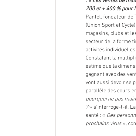
: 
« Les ventes de maté
200 et + 400 % pour l
Pantel, fondateur de 
(Union Sport et Cycle)
magasins, clubs et les
secteur de la forme ti
activités individuelles
Constatant la multipl
estime que la dimensio
gagnant avec des ven
vont aussi devoir se 
parallèle des cours en
pourquoi ne pas maint
? 
» s’interroge-t-il. 
santé : «
 Des personn
prochains virus 
», co