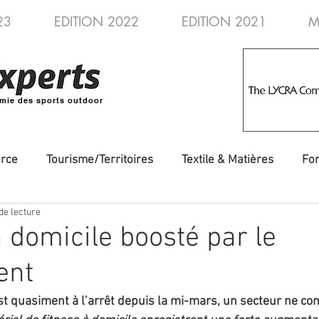
23
EDITION 2022
EDITION 2021
M
mie des sports outdoor
rce
Tourisme/Territoires
Textile & Matières
Fo
de lecture
veautés
Evénements/Fédérations
Voyages/Aventure
à domicile boosté par le
ent
t quasiment à l’arrêt depuis la mi-mars, un secteur ne conn