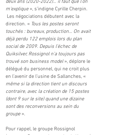
deux ans (2020-2022)… il faut que l’on 
m’explique 
», s’indigne Cyrille Cherpin. 
 Les négociations débutent avec la 
direction. « 
Tous les postes seront 
touchés : bureaux, production… On avait 
déjà perdu 122 emplois lors du plan 
social de 2009. Depuis l’échec de 
Quiksilver, Rossignol n’a toujours pas 
trouvé son business model
 », déplore le 
délégué du personnel, qui ne croit plus 
en l’avenir de l’usine de Sallanches, « 
même si la direction tient un discours 
contraire, avec la création de 15 postes 
(dont 9 sur le site) quand une dizaine 
sont des reconversions au sein du 
groupe 
».
Pour rappel, le groupe Rossignol 
(marques Dynastar, Lange, Look, Kerma) 