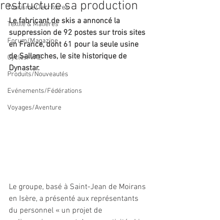
restructure sa production
Tourisme/Territoires
Le fabricant de skis a annoncé la 
Textile & Matières
suppression de 92 postes sur trois sites 
Forum/Magazine
en France, dont 61 pour la seule usine 
de Sallanches, le site historique de 
Cycles/VAE
Dynastar.
Produits/Nouveautés
Evénements/Fédérations
Voyages/Aventure
Le groupe, basé à Saint-Jean de Moirans 
en Isère, a présenté aux représentants 
du personnel « un projet de 