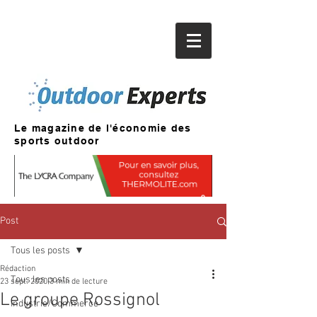
Le magazine de l'économie des
sports outdoor
Post
Tous les posts
Rédaction
Tous les posts
23 sept. 2020
3 min de lecture
Le groupe Rossignol
Industrie/Commerce